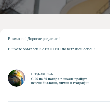
Допобразование
Проекты
Творчество
Художественная
студия
Музыкальное
отделение
Внимание! Дорогие родители!
Психологическая
В школе объявлен КАРАНТИН по ветряной оспе!!!
Служба
Тьюторская
служба
ПРЕД.
ЗАПИСЬ
С 26 по 30 ноября в школе пройдет
неделя биологии, химии и географии