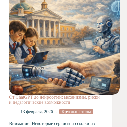
Художественная
студия
Музыкальное
отделение
Психологическая
Служба
Тьюторская
служба
От ChatGPT до нейросетей: механизмы, риски
и педагогические возможности
13 февраля, 2026
Круглые столы
Внимание! Некоторые сервисы и ссылки из