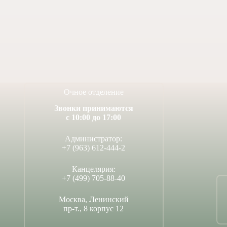
Допобразование
Проекты
Творчество
Художественная
студия
Музыкальное
отделение
Очное отделение
Психологическая
Служба
Звонки принимаются
Тьюторская
с 10:00 до 17:00
служба
Администратор:
+7 (963) 612-444-2
Канцелярия:
+7 (499) 705-88-40
Москва, Ленинский
пр-т., 8 корпус 12