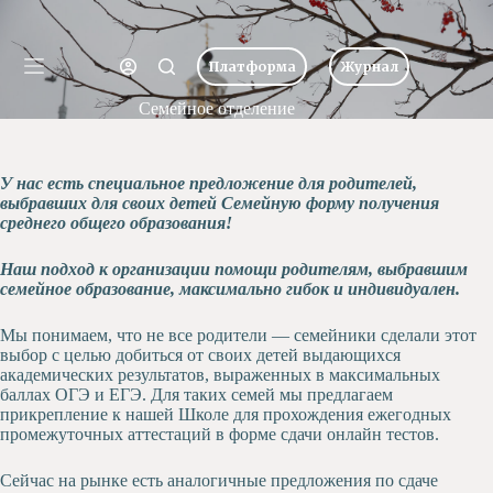
Перейти
к
Имя пользователя или Email
сути
Платформа
Журнал
Ничего
Пароль
Семейное отделение
Главная
не
найдено
Новости
Забыли пароль?
Запомнить меня
О
У нас есть специальное предложение для родителей,
школе
выбравших для своих детей Семейную форму получения
Вход
среднего общего образования!
Учеба
Пресс-
Наш подход к организации помощи родителям, выбравшим
центр
Имя пользователя или Email
семейное образование, максимально гибок и индивидуален.
Хоровая
студия
Мы понимаем, что не все родители — семейники сделали этот
Получить новый пароль
Царевич
выбор с целью добиться от своих детей выдающихся
академических результатов, выраженных в максимальных
Заочная
баллах ОГЭ и ЕГЭ. Для таких семей мы предлагаем
школа
← Вернуться ко входу
прикрепление к нашей Школе для прохождения ежегодных
Допобразование
промежуточных аттестаций в форме сдачи онлайн тестов.
Проекты
Сейчас на рынке есть аналогичные предложения по сдаче
Творчество