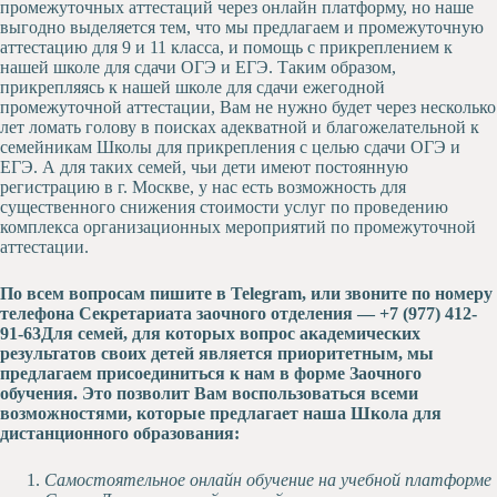
промежуточных аттестаций через онлайн платформу, но наше
Художественная
выгодно выделяется тем, что мы предлагаем и промежуточную
студия
аттестацию для 9 и 11 класса, и помощь с прикреплением к
нашей школе для сдачи ОГЭ и ЕГЭ. Таким образом,
Музыкальное
прикрепляясь к нашей школе для сдачи ежегодной
отделение
промежуточной аттестации, Вам не нужно будет через несколько
лет ломать голову в поисках адекватной и благожелательной к
Психологическая
семейникам Школы для прикрепления с целью сдачи ОГЭ и
Служба
ЕГЭ. А для таких семей, чьи дети имеют постоянную
Тьюторская
регистрацию в г. Москве, у нас есть возможность для
служба
существенного снижения стоимости услуг по проведению
комплекса организационных мероприятий по промежуточной
аттестации.
По всем вопросам пишите в Telegram, или звоните по номеру
телефона Секретариата заочного отделения — +7 (977) 412-
91-63
Для семей, для которых вопрос академических
результатов своих детей является приоритетным, мы
предлагаем присоединиться к нам в форме Заочного
обучения. Это позволит Вам воспользоваться всеми
возможностями, которые предлагает наша Школа для
дистанционного образования:
Самостоятельное онлайн обучение на учебной платформе