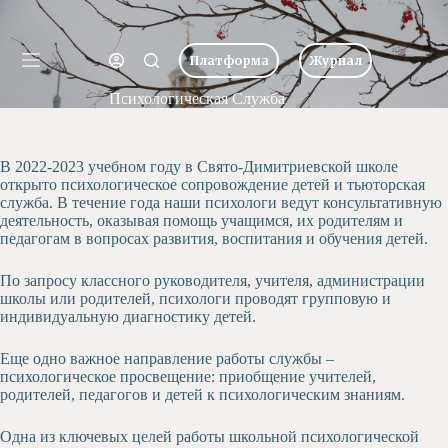
Перейти
к
Имя пользователя или Email
сути
Платформа
Журнал
Ничего
Пароль
Психологическая Служба
Главная
не
найдено
Новости
Забыли пароль?
Запомнить меня
О
В 2022-2023 учебном году в Свято-Димитриевской школе
школе
открыто психологическое сопровождение детей и тьюторская
Вход
служба. В течение года наши психологи ведут консультативную
Учеба
деятельность, оказывая помощь учащимся, их родителям и
Пресс-
педагогам в вопросах развития, воспитания и обучения детей.
центр
Имя пользователя или Email
Хоровая
По запросу классного руководителя, учителя, администрации
студия
школы или родителей, психологи проводят групповую и
Получить новый пароль
Царевич
индивидуальную диагностику детей.
Заочная
Еще одно важное направление работы службы –
школа
← Вернуться ко входу
психологическое просвещение: приобщение учителей,
Допобразование
родителей, педагогов и детей к психологическим знаниям.
Проекты
Одна из ключевых целей работы школьной психологической
Творчество