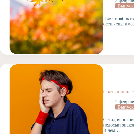
2 феврал
Выпуск
Пока ноябрь н
осень еще име
Спать или не 
2 феврал
Выпуск
Сегодня погов
недосып знако
В чем…