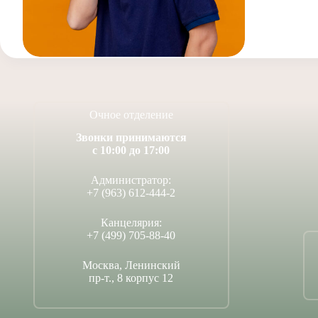
Очное отделение
Звонки принимаются
с 10:00 до 17:00
Администратор:
+7 (963) 612-444-2
Канцелярия:
+7 (499) 705-88-40
Москва, Ленинский
пр-т., 8 корпус 12