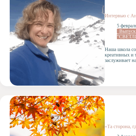
Допобразование
Проекты
Интервью с Ан
Творчество
5 феврал
Художественная
Выпуск
студия
"СВЕТЛ
Музыкальное
отделение
Наша школа со
креативных и 
Психологическая
заслуживает н
Служба
Тьюторская
служба
«Та сторона, г