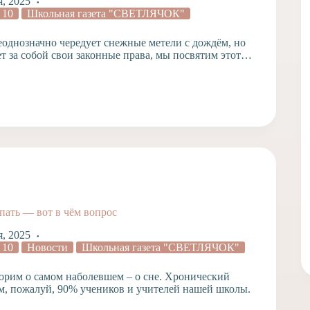
я, 2025
 10
Школьная газета "СВЕТЛЯЧОК"
еоднозначно чередует снежные метели с дождём, но
ет за собой свои законные права, мы посвятим этот…
спать — вот в чём вопрос
я, 2025
 10
Новости
Школьная газета "СВЕТЛЯЧОК"
орим о самом наболевшем – о сне. Хронический
м, пожалуй, 90% учеников и учителей нашей школы.