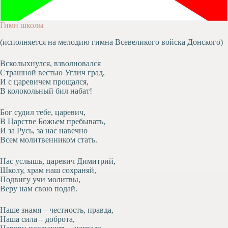
Художественная
студия
Гимн школы
Музыкальное
(исполняется на мелодию гимна Всевеликого войска Донского)
отделение
Психологическая
Всколыхнулся, взволновался
Служба
Страшной вестью Углич град,
И с царевичем прощался,
Тьюторская
В колокольный бил набат!
служба
Бог судил тебе, царевич,
В Царстве Божьем пребывать,
И за Русь, за нас навечно
Всем молитвенником стать.
Нас услышь, царевич Димитрий,
Школу, храм наш сохраняй,
Подвигу учи молитвы,
Веру нам свою подай.
Наше знамя – честность, правда,
Наша сила – доброта,