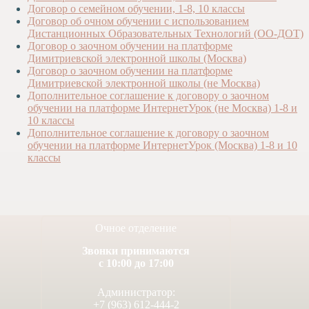
Договор о семейном обучении, 1-8, 10 классы
Художественная
Договор об очном обучении с использованием
студия
Дистанционных Образовательных Технологий (ОО-ДОТ)
Договор о заочном обучении на платформе
Музыкальное
Димитриевской электронной школы (Москва)
отделение
Договор о заочном обучении на платформе
Психологическая
Димитриевской электронной школы (не Москва)
Служба
Дополнительное соглашение к договору о заочном
обучении на платформе ИнтернетУрок (не Москва) 1-8 и
Тьюторская
10 классы
служба
Дополнительное соглашение к договору о заочном
обучении на платформе ИнтернетУрок (Москва) 1-8 и 10
классы
Очное отделение
Звонки принимаются
с 10:00 до 17:00
Администратор:
+7 (963) 612-444-2