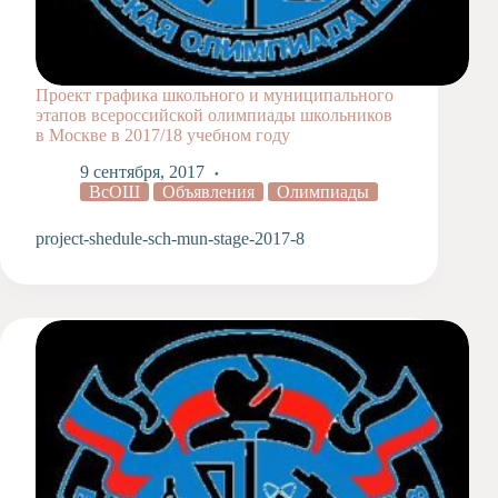
Проект графика школьного и муниципального
этапов всероссийской олимпиады школьников
в Москве в 2017/18 учебном году
9 сентября, 2017
ВсОШ
Объявления
Олимпиады
project-shedule-sch-mun-stage-2017-8