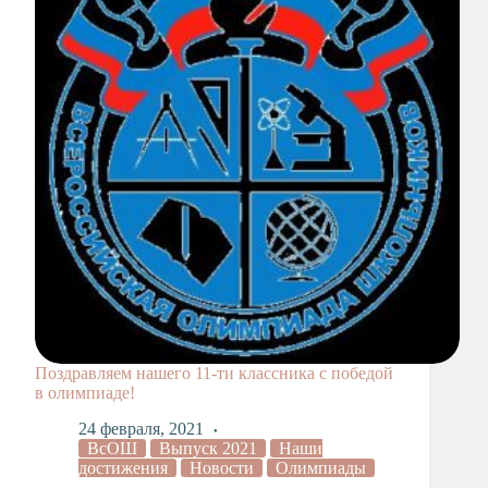
Художественная
студия
Музыкальное
отделение
Психологическая
Служба
Тьюторская
служба
Поздравляем нашего 11-ти классника с победой
в олимпиаде!
24 февраля, 2021
ВсОШ
Выпуск 2021
Наши
достижения
Новости
Олимпиады