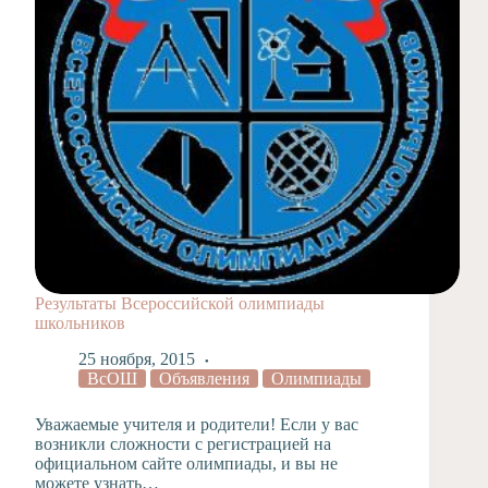
Результаты Всероссийской олимпиады
школьников
25 ноября, 2015
ВсОШ
Объявления
Олимпиады
Уважаемые учителя и родители! Если у вас
возникли сложности с регистрацией на
официальном сайте олимпиады, и вы не
можете узнать…