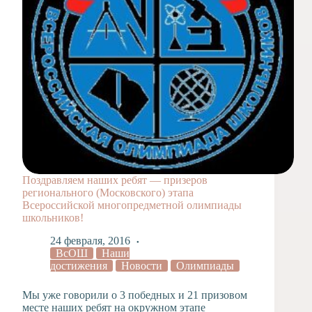
Поздравляем наших ребят — призеров
регионального (Московского) этапа
Всероссийской многопредметной олимпиады
школьников!
24 февраля, 2016
ВсОШ
Наши
достижения
Новости
Олимпиады
Мы уже говорили о 3 победных и 21 призовом
месте наших ребят на окружном этапе