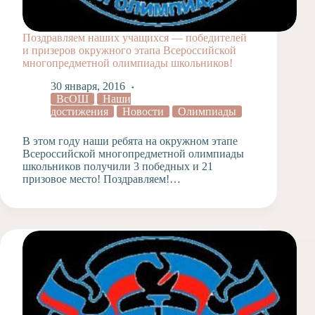
Поздравляем наших учащихся — победителей
и призеров окружного этапа Всероссийской
многопредметной олимпиады школьников!
30 января, 2016
ВсОШ
Наши
достижения
Новости
Олимпиады
В этом году наши ребята на окружном этапе
Всероссийской многопредметной олимпиады
школьников получили 3 победных и 21
призовое место! Поздравляем!…