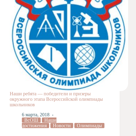
Наши ребята — победители и призеры
окружного этапа Всероссийской олимпиады
школьников
6 марта, 2018
ВсОШ
Наши
достижения
Новости
Олимпиады