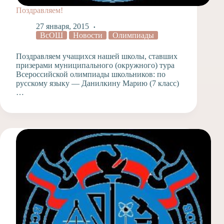
Поздравляем!
27 января, 2015
ВсОШ
Новости
Олимпиады
Поздравляем учащихся нашей школы, ставших
призерами муниципального (окружного) тура
Всероссийской олимпиады школьников: по
русскому языку — Данилкину Марию (7 класс)
…