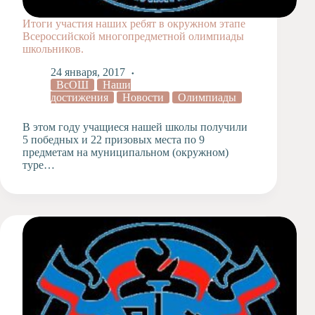
Итоги участия наших ребят в окружном этапе
Всероссийской многопредметной олимпиады
школьников.
24 января, 2017
ВсОШ
Наши
достижения
Новости
Олимпиады
В этом году учащиеся нашей школы получили
5 победных и 22 призовых места по 9
предметам на муниципальном (окружном)
туре…