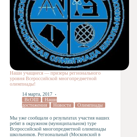
Наши учащиеся — призеры регионального
уровня Всероссийской многопредметной
олимпиады!
14 марта, 2017
ВсОШ
Наши
достижения
Новости
Олимпиады
Мы уже сообщали о результатах участия наших
ребят в окружном (муниципальном) туре
Всероссийской многопредметной олимпиады
школьников. Региональный (Московский в