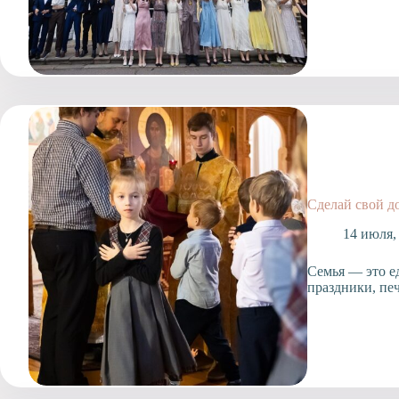
Сделай свой д
14 июля,
Семья — это ед
праздники, пе