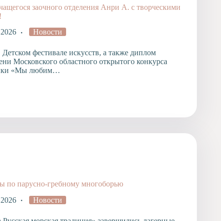
чащегося заочного отделения Анри А. с творческими
!
 2026
Новости
 Детском фестивале искусств, а также диплом
епени Московского областного открытого конкурса
зыки «Мы любим…
ы по парусно-гребному многоборью
 2026
Новости
а Русская морская традиция» завершились лагерные