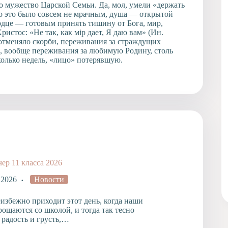
 мужество Царской Семьи. Да, мол, умели «держать
о это было совсем не мрачным, душа — открытой
ердце — готовым принять тишину от Бога, мир,
ристос: «Не так, как мiр дает, Я даю вам» (Ин.
е отменяло скорби, переживания за страждущих
, вообще переживания за любимую Родину, столь
колько недель, «лицо» потерявшую.
ер 11 класса 2026
 2026
Новости
избежно приходит этот день, когда наши
ощаются со школой, и тогда так тесно
 радость и грусть,…