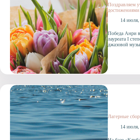
Поздравляем у
достижениями
14 июля,
Победа Анри в
лауреата I ст
джазовой му
Лагерные сбор
14 июля,
На базе «Клуб