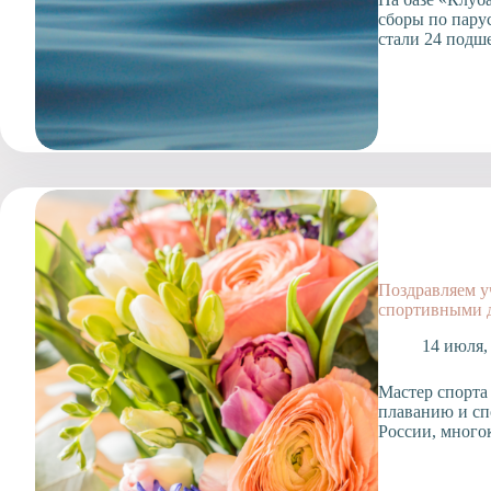
сборы по пару
стали 24 подш
Поздравляем у
спортивными 
14 июля,
Мастер спорта
плаванию и сп
России, много