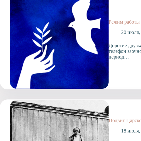
Допобразование
Проекты
Творчество
Режим работы 
Художественная
20 июля,
студия
Музыкальное
Дорогие друзь
отделение
телефон заочно
период…
Психологическая
Служба
Тьюторская
служба
Подвиг Царско
18 июля,