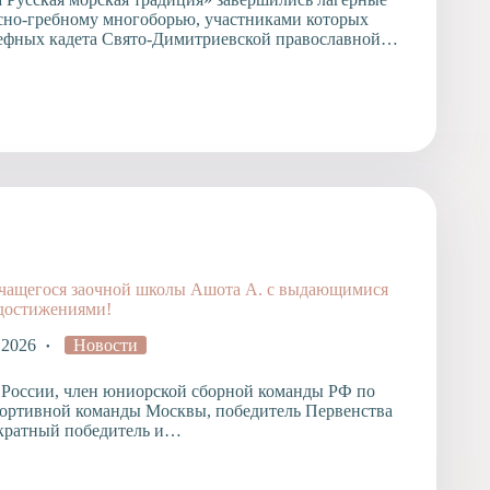
сно-гребному многоборью, участниками которых
ефных кадета Свято-Димитриевской православной…
чащегося заочной школы Ашота А. с выдающимися
достижениями!
 2026
Новости
 России, член юниорской сборной команды РФ по
ортивной команды Москвы, победитель Первенства
кратный победитель и…