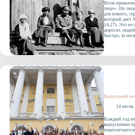
Всем привычно
лицо». Но лиц
для нового, с
который дает Х
14.27). Это н
дорогих людей
быстро, за нес
Выпускной веч
14 июля,
Каждый год не
выпускники пр
переплетаются