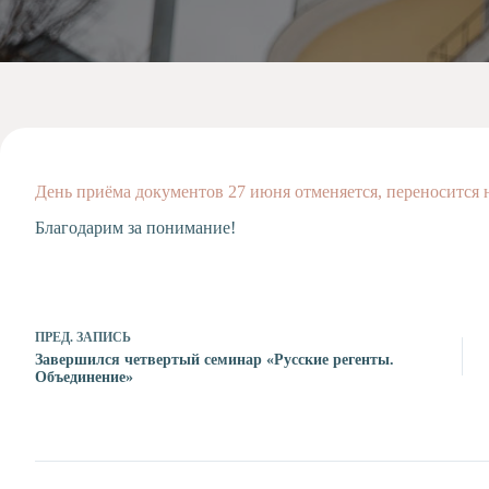
Допобразование
Проекты
Творчество
Художественная
студия
Музыкальное
отделение
День приёма документов 27 июня отменяется, переносится 
Психологическая
Служба
Благодарим за понимание!
Тьюторская
служба
ПРЕД.
ЗАПИСЬ
Завершился четвертый семинар «Русские регенты.
Объединение»