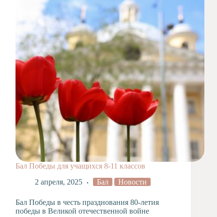
Художественная
студия
Музыкальное
отделение
Психологическая
Служба
Тьюторская
служба
Бал Победы для учащихся 8-11 классов
2 апреля, 2025
Бал
Новости
Бал Победы в честь празднования 80-летия
победы в Великой отечественной войне