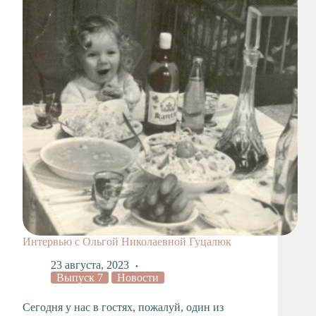
Художественная
студия
Музыкальное
отделение
Психологическая
Служба
Тьюторская
служба
Интервью с Ольгой Николаевной Гуцалюк
23 августа, 2023
Выпуск 7
Новости
Сегодня у нас в гостях, пожалуй, один из