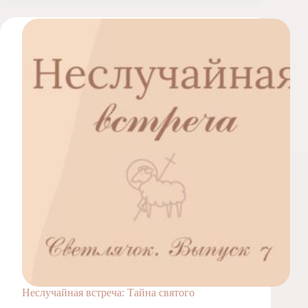
Неслучайная встреча: Тайна святого