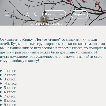
Перейти
к
Имя пользователя или Email
сути
Платформа
Журнал
Ничего
Пароль
Литература на лето
Главная
не
найдено
Новости
Забыли пароль?
Запомнить меня
О
Открываем рубрику “Летнее чтение” со списками книг для
школе
детей. Будем пытаться группировать списки по классам, но если
Вход
вы не нашли ничего интересного в “своем” классе, то поищите в
Учеба
других – разграничение может быть довольно условным. И
Пресс-
пусть дождливое или солнечное лето поможет вам найти свою
центр
Имя пользователя или Email
самую любимую книгу!
Хоровая
студия
1 класс
Получить новый пароль
Царевич
2 класс
3 класс
Заочная
4 класс
школа
← Вернуться ко входу
5 класс
Допобразование
6 класс
7 класс
Проекты
8 класс
9 класс
Творчество