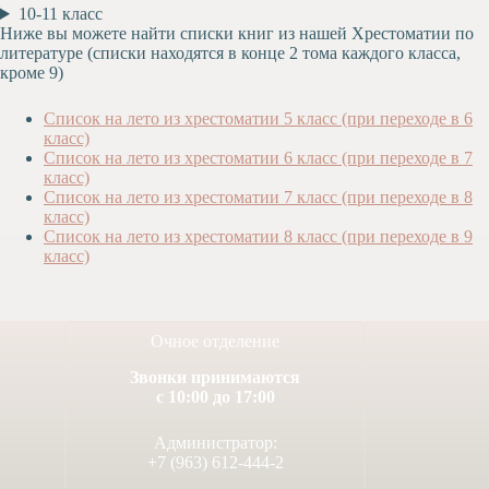
10-11 класс
Художественная
Ниже вы можете найти списки книг из нашей Хрестоматии по
студия
литературе (списки находятся в конце 2 тома каждого класса,
кроме 9)
Музыкальное
отделение
Список на лето из хрестоматии 5 класс (при переходе в 6
Психологическая
класс)
Служба
Список на лето из хрестоматии 6 класс (при переходе в 7
Тьюторская
класс)
служба
Список на лето из хрестоматии 7 класс (при переходе в 8
класс)
Список на лето из хрестоматии 8 класс (при переходе в 9
класс)
Очное отделение
Звонки принимаются
с 10:00 до 17:00
Администратор:
+7 (963) 612-444-2