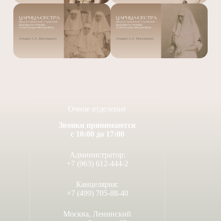
Очное отделение
Звонки принимаются
с 10:00 до 17:00
Администратор:
+7 (963) 612-444-2
Канцелярия:
+7 (499) 705-88-40
Москва, Ленинский