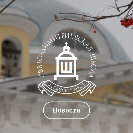
Художественная
студия
Музыкальное
отделение
Психологическая
Служба
Тьюторская
служба
Новости