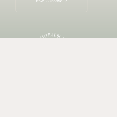
пр-т., 8 корпус 12
Автономная некоммерческая организация
средняя общеобразовательная школа
"Димитриевская"