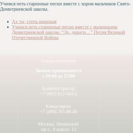
Учимся петь старинные песни вместе с хором мальчиков Свято-
Художественная
Димитриевской школы.
студия
Музыкальное
Ах ты, степь широкая
отделение
Учимся петь старинные песни вместе с мальчиками
Димитриевской школы. “Эх, дороги…” Песня Великой
Психологическая
Отечественной Войны
Служба
Тьюторская
служба
Очное отделение
Звонки принимаются
с 10:00 до 17:00
Администратор:
+7 (963) 612-444-2
Канцелярия:
+7 (499) 705-88-40
Москва, Ленинский
пр-т., 8 корпус 12