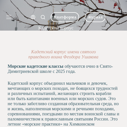
Перейти
к
Имя пользователя или Email
сути
Платформа
Журнал
Ничего
Пароль
Кадетский корпус
Главная
не
найдено
Новости
Забыли пароль?
Запомнить меня
О
школе
Кадетский корпус имени святого
Вход
праведного воина Феодора Ушакова
Учеба
Пресс-
Морские кадетские классы
обучаются очно в Свято-
центр
Имя пользователя или Email
Димитриевской школе с 2025 года.
Хоровая
Кадетский корпус объединил мальчиков и девочек,
студия
Получить новый пароль
мечтающих о морских походах, не боящихся трудностей
Царевич
и различных испытаний, желающих строить корабли
Заочная
или быть капитанами военных или морских судов. Это
школа
не только заботливо созданная образовательная среда, но
← Вернуться ко входу
и жизнь, наполненная морскими и речными походами,
Допобразование
соревнованиями, поездками по местам воинской славы и
Проекты
паломничеством к православным святыням России. Это
летние «морские практики» на Химкинском
Творчество