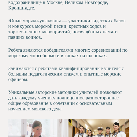
водохранилище в Москве, Великом Новгороде,
Художественная
Кронштадте.
студия
Юные моряки-ушаковцы — участники кадетских балов
Музыкальное
и конкурсов морской песни, крестных ходов и
отделение
торжественных мероприятий, посвящённых памяти
Психологическая
павших воинов.
Служба
Тьюторская
Ребята являются победителями многих соревнований по
служба
морскому многоборью и в гонках на шлюпках.
Занимаются с ребятами квалифицированные учителя с
большим педагогическим стажем и опытные морские
офицеры.
Уникальные авторские методики учителей позволяют
дать каждому ученику полноценное разностороннее
общее образование в сочетании с основательным
изучением морского дела.