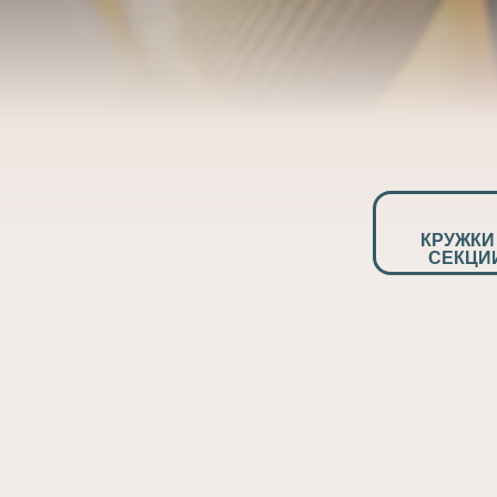
Допобразование
Проекты
Творчество
Художественная
студия
Музыкальное
отделение
Психологическая
Служба
КРУЖКИ
Тьюторская
СЕКЦИ
служба