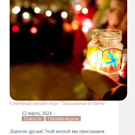
Художественная
студия
Музыкальное
отделение
Психологическая
Служба
Тьюторская
служба
Семейный онлайн-курс “Пасхальные встречи”
12 марта, 2024
Новости
Онлайн-курсы
Дорогие друзья! Этой весной мы приглашаем