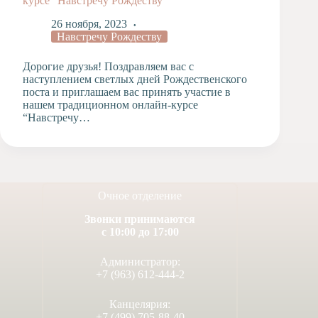
курсе “Навстречу Рождеству”
Художественная
26 ноября, 2023
студия
Навстречу Рождеству
Музыкальное
отделение
Дорогие друзья! Поздравляем вас с
наступлением светлых дней Рождественского
Психологическая
поста и приглашаем вас принять участие в
Служба
нашем традиционном онлайн-курсе
Тьюторская
“Навстречу…
служба
Очное отделение
Звонки принимаются
с 10:00 до 17:00
Администратор:
+7 (963) 612-444-2
Канцелярия:
+7 (499) 705-88-40