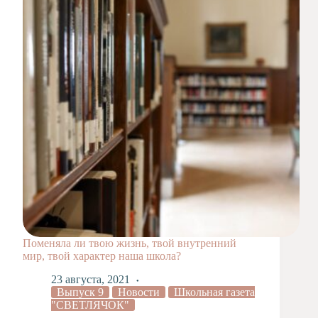
Художественная
студия
Музыкальное
отделение
Психологическая
Служба
Тьюторская
служба
Поменяла ли твою жизнь, твой внутренний
мир, твой характер наша школа?
23 августа, 2021
Выпуск 9
Новости
Школьная газета
"СВЕТЛЯЧОК"