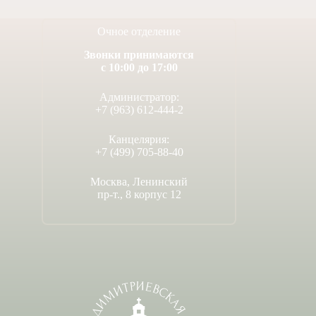
Очное отделение
Звонки принимаются
с 10:00 до 17:00
ВНИМА
Администратор:
1
+7 (963) 612-444-2
Канцелярия:
+7 (499) 705-88-40
Москва, Ленинский
пр-т., 8 корпус 12