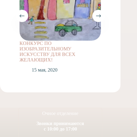
КОНКУРС ПО
Задание
ИЗОБРАЗИТЕЛЬНОМУ
классов
ИСКУССТВУ ДЛЯ ВСЕХ
1
ЖЕЛАЮЩИХ!
15 мая, 2020
Очное отделение
Звонки принимаются
с 10:00 до 17:00