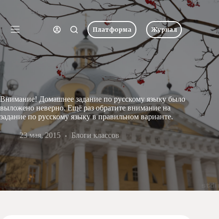
Перейти
к
Имя пользователя или Email
сути
Платформа
Журнал
Ничего
Пароль
Главная
не
найдено
Новости
Забыли пароль?
Запомнить меня
О
школе
Вход
Внимание! Домашнее задание по русскому языку было
Учеба
выложено неверно. Ещё раз обратите внимание на
Пресс-
задание по русскому языку в правильном варианте.
центр
Имя пользователя или Email
23 мая, 2015
Хоровая
Блоги классов
студия
Получить новый пароль
Царевич
Заочная
школа
← Вернуться ко входу
Допобразование
Проекты
Творчество