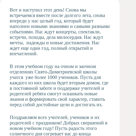
Художественная
Вот и наступил этот день! Снова мы
студия
встречаемся вместе после долгого лета, снова
впереди у нас целый год, который будет
Музыкальное
наполнен новыми знаниями и самыми разными
отделение
событиями. Нас ждут концерты, спектакли,
Психологическая
встречи, походы, дела милосердия. Нас ждут
Служба
мечты, надежды и новые достижения. Нас
ждет еще один год, полный открытий и
Тьюторская
впечатлений.
служба
В этом учебном году на очном и заочном
отделениях Свято-Димитриевской школы
учатся уже более 1000 учеников. Пусть для
каждого из них школа будет вторым домом, где
в постоянной заботе и поддержке учителей и
родителей ребята смогут осваивать новые
знания и формировать свой характер, ставить
перед собой достойные цели и достигать их.
Поздравляем всех учителей, учеников и их
родителей с праздником! Добрых свершений в
новом учебном году! Пусть радость этого
солнечного дня согревает вас до конца