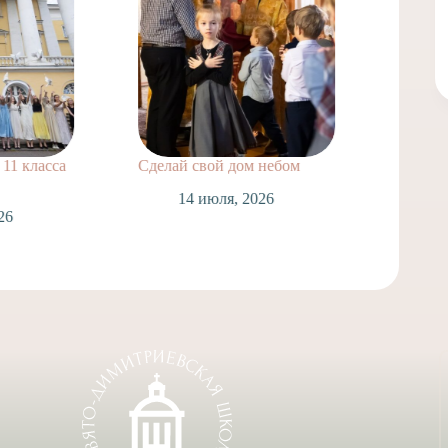
класса
Сделай свой дом небом
Поздравля
нашей шко
14 июля, 2026
Лаврухина
Спасскую 
Таинством
14 и