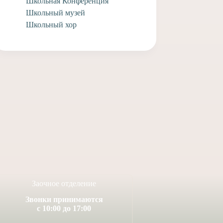
Школьная Конференция
Школьный музей
Школьный хор
ем выпускников
Поздравляем учащегося
лы Федора
заочного отделения Анри
 и Елизавету
А. с творческими
с совершившимся
достижениями!
 Венчания!
14 июля, 2026
юля, 2026
Заочное отделение
Звонки принимаются
с 10:00 до 17:00