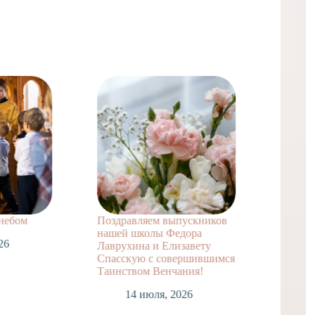
 небом
Поздравляем выпускников
Поздра
нашей школы Федора
заочно
26
Лаврухина и Елизавету
А. с т
Спасскую с совершившимся
достиж
Таинством Венчания!
1
14 июля, 2026