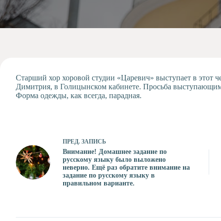
Допобразование
Проекты
Творчество
Художественная
студия
Музыкальное
отделение
Старший хор хоровой студии «Царевич» выступает в этот ч
Димитрия, в Голицынском кабинете. Просьба выступающим с
Психологическая
Форма одежды, как всегда, парадная.
Служба
Тьюторская
служба
ПРЕД.
ЗАПИСЬ
Внимание! Домашнее задание по
русскому языку было выложено
неверно. Ещё раз обратите внимание на
задание по русскому языку в
правильном варианте.