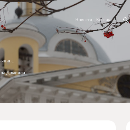
Новости
Контакты
рынина
ана Дрынина