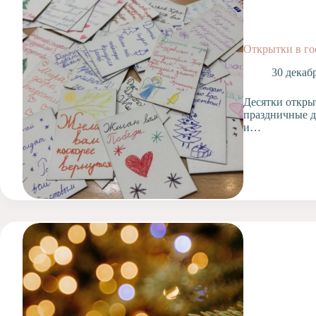
Допобразование
Проекты
Творчество
Открытки в го
Художественная
30 декаб
студия
Музыкальное
Десятки открыт
отделение
праздничные д
и…
Психологическая
Служба
Тьюторская
служба