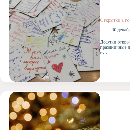
Допобразование
Проекты
Творчество
Открытки в го
Художественная
30 декаб
студия
Музыкальное
Десятки открыт
отделение
праздничные д
и…
Психологическая
Служба
Тьюторская
служба