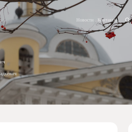
Новости
Контакты
вич
адкевич