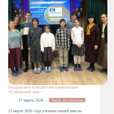
Художественная
студия
Музыкальное
отделение
Психологическая
Служба
Тьюторская
служба
Поздравляем победителей конференции
«Славянский мир»
27 марта, 2026
Наши достижения
23 марта 2026 года ученики нашей школы