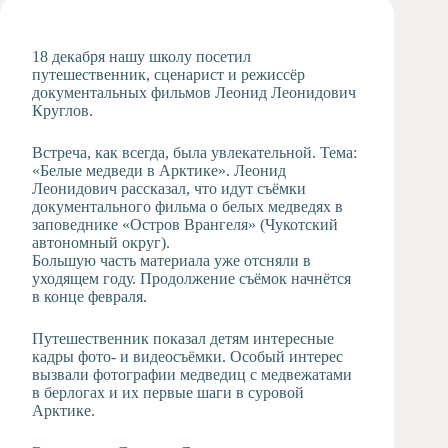
Художественная
студия
18 декабря нашу школу посетил
Музыкальное
путешественник, сценарист и режиссёр
отделение
документальных фильмов Леонид Леонидович
Круглов.
Психологическая
Служба
Встреча, как всегда, была увлекательной. Тема:
Тьюторская
«Белые медведи в Арктике». Леонид
служба
Леонидович рассказал, что идут съёмки
документального фильма о белых медведях в
заповеднике «Остров Врангеля» (Чукотский
автономный округ).
Большую часть материала уже отсняли в
уходящем году. Продолжение съёмок начнётся
в конце февраля.
Путешественник показал детям интересные
кадры фото- и видеосъёмки. Особый интерес
вызвали фотографии медведиц с медвежатами
в берлогах и их первые шаги в суровой
Арктике.