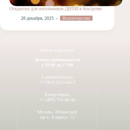
Открытки для насельников ДИПИ в Костроме
28 декабря, 2025
Волонтерство
Очное отделение
Звонки принимаются
с 10:00 до 17:00
Администратор:
+7 (963) 612-444-2
Канцелярия:
+7 (499) 705-88-40
Москва, Ленинский
пр-т., 8 корпус 12