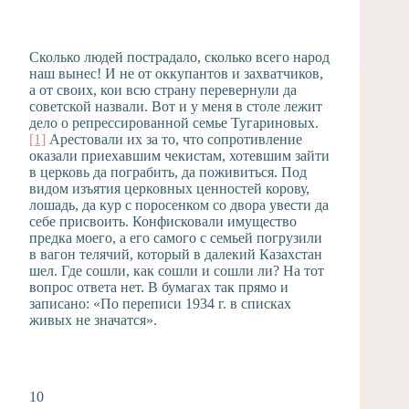
Сколько людей пострадало, сколько всего народ
наш вынес! И не от оккупантов и захватчиков,
а от своих, кои всю страну перевернули да
советской назвали. Вот и у меня в столе лежит
дело о репрессированной семье Тугариновых.
[1]
Арестовали их за то, что сопротивление
оказали приехавшим чекистам, хотевшим зайти
в церковь да пограбить, да поживиться. Под
видом изъятия церковных ценностей корову,
лошадь, да кур с поросенком со двора увести да
себе присвоить. Конфисковали имущество
предка моего, а его самого с семьей погрузили
в вагон телячий, который в далекий Казахстан
шел. Где сошли, как сошли и сошли ли? На тот
вопрос ответа нет. В бумагах так прямо и
записано: «По переписи 1934 г. в списках
живых не значатся».
10