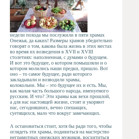
недели похода мы послужили в пяти храмах
Онежья, да каких! Размеры храмов убедительно
говорят о том, какова была жизнь в этих местах
во время их возведения в XVII и XVIII
столетиях: наполненная, с думами о будущем.
И вот это будущее, о котором помышляли и о
котором молились наши предки, пришло. Вот
оно – то самое будущее, ради которого
закладывали и возводили храмы,
колокольни. Мы – это будущее их и есть. Мы,
как малая часть большого народа, именуемого
русским. И что? Эти храмы как вехи прошлой,
а для нас настоящей жизни, стоят и укоряют
нас, сегодняшних, вечно спешащих,
суетящихся, мало что вокруг замечающих.
А остановиться стоит, хотя бы ради того, чтобы
оглядеть эти храмы, подивиться на мастерство
неграмотных онежских мужиков, восхититься