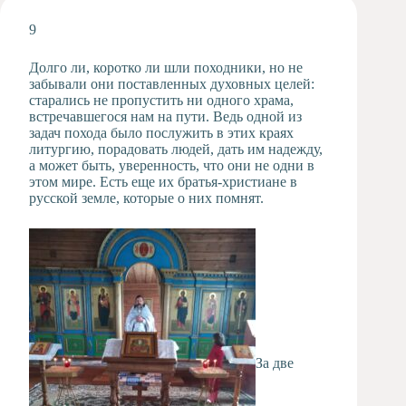
Художественная
9
студия
Музыкальное
Долго ли, коротко ли шли походники, но не
отделение
забывали они поставленных духовных целей:
старались не пропустить ни одного храма,
Психологическая
встречавшегося нам на пути. Ведь одной из
Служба
задач похода было послужить в этих краях
Тьюторская
литургию, порадовать людей, дать им надежду,
служба
а может быть, уверенность, что они не одни в
этом мире. Есть еще их братья-христиане в
русской земле, которые о них помнят.
За две