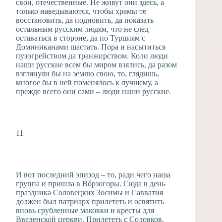
свои, отечественные. Не живут они здесь, а
только наведываются, чтобы храмы те
восстановить, да подновить, да показать
остальным русским людям, что не след
оставаться в стороне, да по Турциям с
Доминиканами шастать. Пора и насытиться
пузогрейством да транжирством. Коли люди
наши русские всем бы миром взялись, да разом
взглянули бы на землю свою, то, глядишь,
многое бы в ней поменялось к лучшему, а
прежде всего они сами – люди наши русские.
11
И вот последний эпизод – то, ради чего наша
группа и пришла в Вóрзогоры. Сюда в день
праздника Соловецких Зосимы и Савватия
должен был патриарх прилететь и освятить
вновь срубленные маковки и кресты для
Введенской церкви. Прилететь с Соловков.