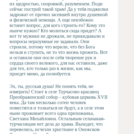
их щедростью, сноровкой, разумением. Поди
сейчас построй такой храм! Да у тебя поджилки
задрожат от прочно засевшей внутри душевной
и физической немощи. А еще неизбежно
встанет вопрос, для кого строить-то? Кому это
нынче нужно? Кто молиться сюда придет? А
вот те мужики не дрожали, не прикидывали и
вопросы неразумные не задавали. Они
строили, потому что верили, что без Бога
нельзя и ступить, не то что жизнь прожить. Вот
и оставили они после себя творение рук и
сердца своего великого, для нас оставили, даже
для тех, кто только раз в жизни, как мы,
проедет мимо, да полюбуется.
Эх, ты, русская душа! Не понять тебя, не
измерить! Стоит в селе Турчасово красавец
Преображенский собор – кубовая церковь XVII
века. Да там несколько сотен человек
поместятся и толкаться не будут, а в селе этом
ныне проживает всего одна прихожанка,
Светлана Михайловна. Остальным сельчанам-
турчасовцам нет дела до храма. Выходит, что
перевелись, исчезли христиане в Онежском