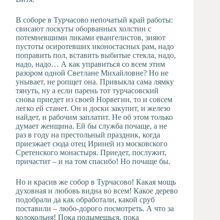
В соборе в Турчасово непочатый край работы:
свисают лоскуты оборванных холстин с
потемневшими ликами евангелистов, зияют
пустоты осиротевших иконостасных рам, надо
поправить пол, вставить выбитые стекла, надо,
надо, надо… А как управиться со всем этим
разором одной Светлане Михайловне? Но не
унывает, не ропщет она. Привыкла сама лямку
тянуть, ну а если парень тот турчасовский
снова приедет из своей Норвегии, то и совсем
легко ей станет. Он и доски закупит, и железо
найдет, и рабочим заплатит. Не об этом только
думает женщина. Ей бы служба почаще, а не
раз в году на престольный праздник, когда
приезжает сюда отец Ириней из московского
Сретенского монастыря. Приедет, послужит,
причастит – и на том спасибо! Но почаще бы.
Но и красив же собор в Турчасово! Какая мощь
духовная и любовь видна во всем! Какое дерево
подобрали да как обработали, какой сруб
поставили – любо-дорого посмотреть. А что за
колокольня! Пока подымешься, пока