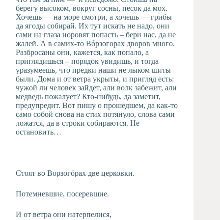
берегу высоком, вокруг сосны, песок да мох.
Хочешь — на море смотри, а хочешь — грибы
да ягоды собирай. Их тут искать не надо, они
сами на глаза норовят попасть – бери нас, да не
жалей. А в самих-то Вóрзогорах дворов много.
Разбросаны они, кажется, как попало, а
приглядишься – порядок увидишь, и тогда
уразумеешь, что предки наши не лыком шиты
были. Дома и от ветра укрыты, и пригляд есть:
чужой ли человек зайдет, али волк забежит, али
медведь пожалует? Кто-нибудь, да заметит,
предупредит. Вот пишу о прошедшем, да как-то
само собой снова на стих потянуло, слова сами
ложатся, да в строки собираются. Не
остановить…
Стоят во Ворзогóрах две церковки.
Потемневшие, посеревшие.
И от ветра они натерпелися,