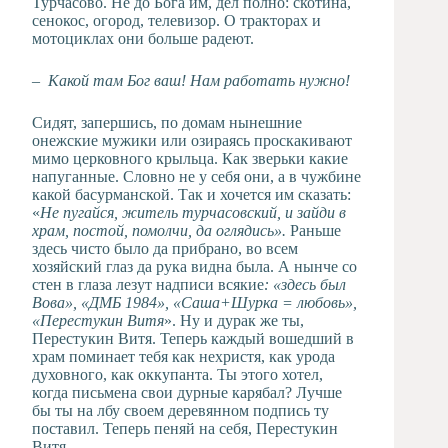
Турчасово. Не до Бога им, дел полно: скотина,
сенокос, огород, телевизор. О тракторах и
мотоциклах они больше радеют.
– Какой там Бог ваш! Нам работать нужно!
Сидят, запершись, по домам нынешние
онежские мужики или озираясь проскакивают
мимо церковного крыльца. Как зверьки какие
напуганные. Словно не у себя они, а в чужбине
какой басурманской. Так и хочется им сказать:
«
Не пугайся, житель турчасовский, и зайди в
храм, постой, помолчи, да оглядись».
Раньше
здесь чисто было да прибрано, во всем
хозяйский глаз да рука видна была. А нынче со
стен в глаза лезут надписи всякие
: «здесь был
Вова», «ДМБ 1984», «Саша+Шурка = любовь»,
«Перестукин Витя
». Ну и дурак же ты,
Перестукин Витя. Теперь каждый вошедший в
храм поминает тебя как нехристя, как урода
духовного, как оккупанта. Ты этого хотел,
когда письмена свои дурные карябал? Лучше
бы ты на лбу своем деревянном подпись ту
поставил. Теперь пеняй на себя, Перестукин
Витя.