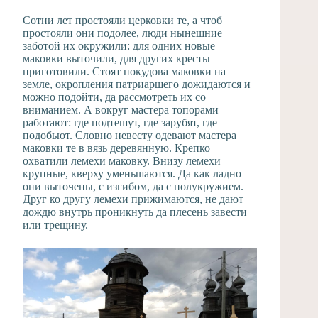
Сотни лет простояли церковки те, а чтоб
простояли они подолее, люди нынешние
заботой их окружили: для одних новые
маковки выточили, для других кресты
приготовили. Стоят покудова маковки на
земле, окропления патриаршего дожидаются и
можно подойти, да рассмотреть их со
вниманием. А вокруг мастера топорами
работают: где подтешут, где зарубят, где
подобьют. Словно невесту одевают мастера
маковки те в вязь деревянную. Крепко
охватили лемехи маковку. Внизу лемехи
крупные, кверху уменьшаются. Да как ладно
они выточены, с изгибом, да с полукружием.
Друг ко другу лемехи прижимаются, не дают
дождю внутрь проникнуть да плесень завести
или трещину.