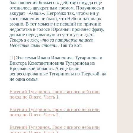
благоволения Божьего к действу сему, да еще
отозвалось двукратным громом. Получилось в
аккурат «
Аминь
». Негромко так, чтобы ни у
кого сомнения не было, что Небо и патриарх
заодно. В тот момент не певший по причине
недостатка в голосе Юрсаныч произнес фразу,
доныне передаваемую из уст в уста:
«Да!
Теперь я вижу, что за патриарха нашего
Небесные силы стоят».
Так то вот!
[1]
Эта семья Ивана Ивановича Тугаринова и
Виктора Константиновича Тугаринова из
Ярославской области. А еще были
репрессированные Тугариновы из Тверской, да
не одна семья.
Евгений Тугаринов. Гром с ясного неба или
поход по Онеге. Часть 1.
Евгений Тугаринов. Гром с ясного неба или
поход по Онеге. Часть 2.
Евгений Тугаринов. Гром с ясного неба или
поход по Онеге. Часть 3
.