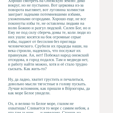
Хорошо смотреть на Онежскую землю: дико
вокруг, но не пустынно. Вот церковка из-за
поворота выглянет, вот луговина холмистая
заиграет ладными потемневшими избами,
ухоженными огородами. Хорошо еще, не все
покинуты избы те, не оставлены людьми на
волю Божию и разгул людской. Силен Бог, но и
Ему не под силу сберечь домы те, коли люди из
них ушли: косятся на бок огромные серые
избы, падают от бессилия без пригляда
человеческого. Срубили их прадеды наши, на
века строили, надеялись, что послужат их
правнукам. Ан, нет! Побежал народ онежский
отсюдова, в город подался. Там и медведя нет,
и работу найти можно, хотя и её стало трудно
сыскать. Как жить-то?
Ну, да ладно, хватит грустить и печалиться,
довольно мысли тягостные в голову пускать.
Лучше вспомним, как пришли в Вóрзогоры, да
как море Белое увидели.
Ох, и велико то Белое море, глазом не
охватишь! Сливается то море с самим небом, а
что там за ним — и неведомо. Стоишь на