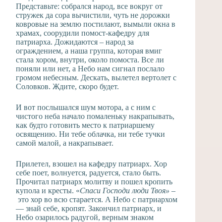
Представьте: собрался народ, все вокруг от
стружек да сора вычистили, чуть не дорожки
ковровые на землю постилают, вымыли окна в
храмах, соорудили помост-кафедру для
патриарха. Дожидаются – народ за
ограждением, а наша группа, которая вмиг
стала хором, внутри, около помоста. Все ли
поняли или нет, а Небо нам сигнал послало
громом небесным. Дескать, вылетел вертолет с
Соловков. Ждите, скоро будет.
И вот послышался шум мотора, а с ним с
чистого неба начало помаленьку накрапывать,
как будто готовить место к патриаршему
освящению. Ни тебе облачка, ни тебе тучки
самой малой, а накрапывает.
Прилетел, взошел на кафедру патриарх. Хор
себе поет, волнуется, радуется, стало быть.
Прочитал патриарх молитву и пошел кропить
купола и кресты. «
Спаси Господи люди Твоя»
–
это хор во всю старается. А Небо с патриархом
— знай себе, кропят. Закончил патриарх, и
Небо озарилось радугой, верным знаком