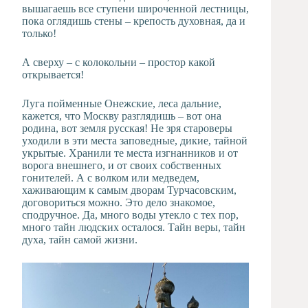
вышагаешь все ступени широченной лестницы,
пока оглядишь стены – крепость духовная, да и
только!
А сверху – с колокольни – простор какой
открывается!
Луга пойменные Онежские, леса дальние,
кажется, что Москву разглядишь – вот она
родина, вот земля русская! Не зря староверы
уходили в эти места заповедные, дикие, тайной
укрытые. Хранили те места изгнанников и от
ворога внешнего, и от своих собственных
гонителей. А с волком или медведем,
хаживающим к самым дворам Турчасовским,
договориться можно. Это дело знакомое,
сподручное. Да, много воды утекло с тех пор,
много тайн людских осталося. Тайн веры, тайн
духа, тайн самой жизни.