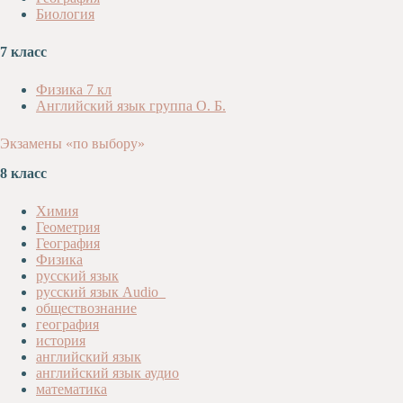
Биология
Художественная
студия
7 класс
Музыкальное
отделение
Физика 7 кл
Психологическая
Английский язык группа О. Б.
Служба
Экзамены «по выбору»
Тьюторская
служба
8 класс
Химия
Геометрия
География
Физика
русский язык
русский язык Audio_
обществознание
география
история
английский язык
английский язык аудио
математика