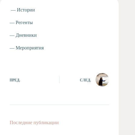
Художественная
— Истории
студия
Музыкальное
— Регенты
отделение
Психологическая
— Дневники
Служба
— Мероприятия
Тьюторская
служба
ПРЕД.
СЛЕД.
Последние публикации