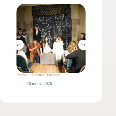
Регана. Полина Павлова
Герцог 
Садовн
10 июня, 2026
1