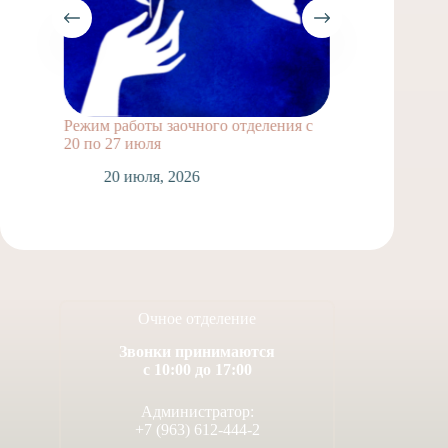
Режим работы заочного отделения с
Выпускн
20 по 27 июля
1
20 июля, 2026
Очное отделение
Звонки принимаются
с 10:00 до 17:00
Администратор:
+7 (963) 612-444-2