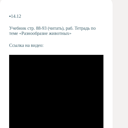
Художественная
студия
▪️14.12
Музыкальное
отделение
Учебник стр. 88-93 (читать), раб. Тетрадь по
Психологическая
теме «Разнообразие животных»
Служба
Ссылка на видео:
Тьюторская
служба