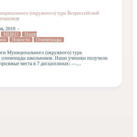
ниципального (окружного) тура Всероссийской
ольников
ря, 2019
МЦКО
Наши
ния
Новости
Олимпиады
ги Муниципального (окружного) тура
й олимпиады школьников. Наши ученики получили
 призовые места в 7 дисциплинах: —…