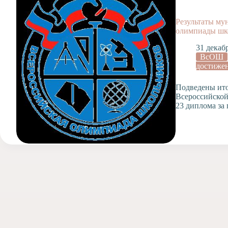
Допобразование
Проекты
Результаты му
олимпиады шк
Творчество
Художественная
31 декаб
студия
ВсОШ
достиже
Музыкальное
отделение
Подведены ито
Психологическая
Всероссийско
Служба
23 диплома за
Тьюторская
служба