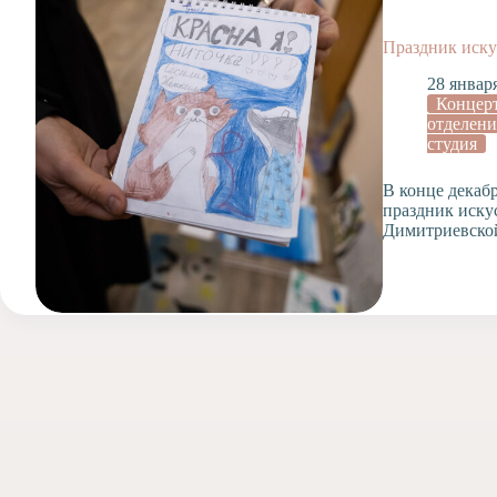
Допобразование
Проекты
Праздник иску
Творчество
28 январ
Художественная
Концер
студия
отделени
студия
Музыкальное
отделение
В конце декаб
Психологическая
праздник иску
Служба
Димитриевско
Тьюторская
служба