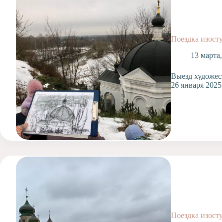
Допобразование
Проекты
Творчество
Поездка изост
Художественная
студия
13 марта
Музыкальное
Выезд художес
отделение
26 января 202
Психологическая
Служба
Тьюторская
служба
Поездка изост