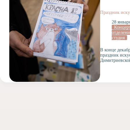
Допобразование
Проекты
Праздник иску
Творчество
28 январ
Художественная
Концер
студия
отделени
студия
Музыкальное
отделение
В конце декаб
Психологическая
праздник иску
Служба
Димитриевско
Тьюторская
служба