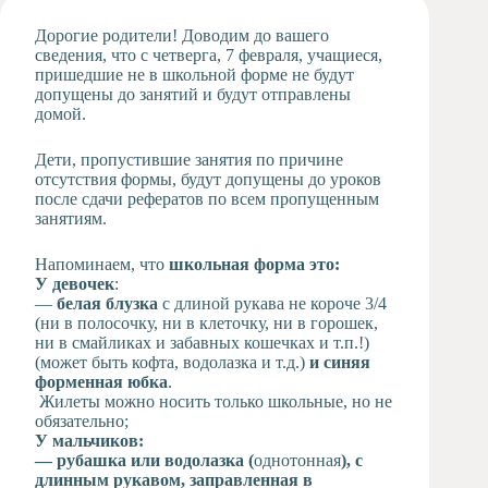
Художественная
Дорогие родители! Доводим до вашего
студия
сведения, что с четверга, 7 февраля, учащиеся,
пришедшие не в школьной форме не будут
Музыкальное
допущены до занятий и будут отправлены
отделение
домой.
Психологическая
Служба
Дети, пропустившие занятия по причине
Тьюторская
отсутствия формы, будут допущены до уроков
служба
после сдачи рефератов по всем пропущенным
занятиям.
Напоминаем, что
школьная форма это:
У девочек
:
—
белая блузка
с длиной рукава не короче 3/4
(ни в полосочку, ни в клеточку, ни в горошек,
ни в смайликах и забавных кошечках и т.п.!)
(может быть кофта, водолазка и т.д.)
и синяя
форменная юбка
.
Жилеты можно носить только школьные, но не
обязательно;
У мальчиков:
— рубашка или водолазка (
однотонная
), с
длинным рукавом, заправленная в