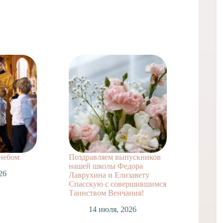
 небом
Поздравляем выпускников
Поздра
нашей школы Федора
заочно
26
Лаврухина и Елизавету
А. с т
Спасскую с совершившимся
достиж
Таинством Венчания!
1
14 июля, 2026