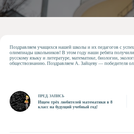
Допобразование
Проекты
Творчество
Художественная
студия
Музыкальное
отделение
Поздравляем учащихся нашей школы и их педагогов с успе
олимпиады школьников! В этом году наши ребята получили
Психологическая
русскому языку и литературе, математике, биологии, эколо
Служба
обществознанию. Поздравляем А. Зайцеву — победителя ол
Тьюторская
служба
ПРЕД.
ЗАПИСЬ
Ищем трёх любителей математики в 8
класс на будущий учебный год!