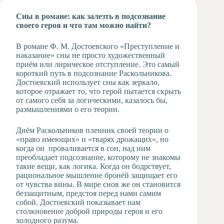
Художественная
Сны в романе: как залезть в подсознание
студия
своего героя и что там можно найти?
Музыкальное
отделение
В романе Ф. М. Достоевского «Преступление и
наказание» сны не просто художественный
Психологическая
приём или лирическое отступление. Это самый
Служба
короткий путь в подсознание Раскольникова.
Тьюторская
Достоевский использует сны как зеркало,
служба
которое отражает то, что герой пытается скрыть
от самого себя за логическими, казалось бы,
размышлениями о его теории.
Днём Раскольников пленник своей теории о
«право имеющих» и «тварях дрожащих», но
когда он проваливается в сон, над ним
преобладает подсознание, которому не знакомы
такие вещи, как логика. Когда он бодрствует,
рациональное мышление бронёй защищает его
от чувства вины. В мире снов же он становится
беззащитным, предстоя перед нами самим
собой. Достоевский показывает нам
столкновение доброй природы героя и его
холодного разума.