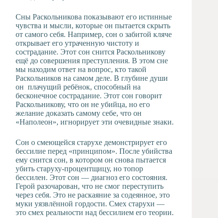
Сны Раскольникова показывают его истинные
чувства и мысли, которые он пытается скрыть
от самого себя. Например, сон о забитой кляче
открывает его утраченную чистоту и
сострадание. Этот сон снится Раскольникову
ещё до совершения преступления. В этом сне
мы находим ответ на вопрос, кто такой
Раскольников на самом деле. В глубине души
он плачущий ребёнок, способный на
бесконечное сострадание. Этот сон говорит
Раскольникову, что он не убийца, но его
желание доказать самому себе, что он
«Наполеон», игнорирует эти очевидные знаки.
Сон о смеющейся старухе демонстрирует его
бессилие перед «принципом». После убийства
ему снится сон, в котором он снова пытается
убить старуху-процентщицу, но топор
бессилен. Этот сон — диагноз его состояния.
Герой разочарован, что не смог переступить
через себя. Это не раскаяние за содеянное, это
муки уязвлённой гордости. Смех старухи —
это смех реальности над бессилием его теории.