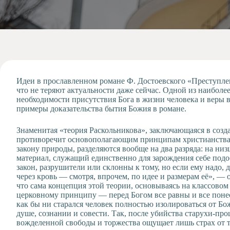
Допобразование
Проекты
Творчество
Художественная
студия
Музыкальное
отделение
Идеи в прославленном романе Ф. Достоевского «Преступле
что не теряют актуальности даже сейчас. Одной из наиболе
Психологическая
необходимости присутствия Бога в жизни человека и веры 
Служба
примеры доказательства бытия Божия в романе.
Тьюторская
служба
Знаменитая «теория Раскольникова», заключающаяся в созд
противоречит основополагающим принципам христианства. 
закону природы, разделяются вообще на два разряда: на низш
материал, служащий единственно для зарождения себе подо
закон, разрушители или склонны к тому, но если ему надо, д
через кровь — смотря, впрочем, по идее и размерам её», —
что сама концепция этой теории, основываясь на классовом
церковному принципу — перед Богом все равны и все понес
как бы ни старался человек полностью изолироваться от Бож
душе, сознании и совести. Так, после убийства старухи-п
вожделенной свободы и торжества ощущает лишь страх от т