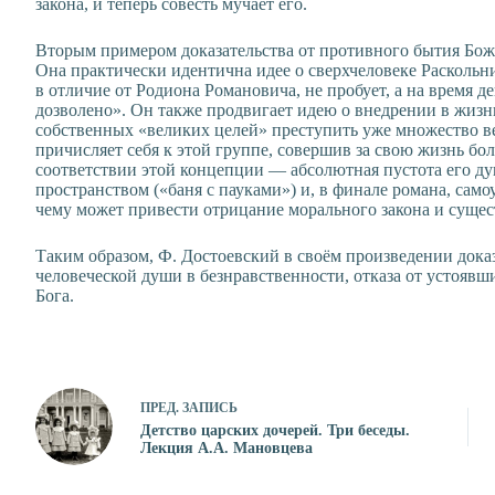
закона, и теперь совесть мучает его.
Вторым примером доказательства от противного бытия Бож
Она практически идентична идее о сверхчеловеке Раскольн
в отличие от Родиона Романовича, не пробует, а на время 
дозволено». Он также продвигает идею о внедрении в жизн
собственных «великих целей» преступить уже множество в
причисляет себя к этой группе, совершив за свою жизнь бо
соответствии этой концепции — абсолютная пустота его д
пространством («баня с пауками») и, в финале романа, само
чему может привести отрицание морального закона и сущес
Таким образом, Ф. Достоевский в своём произведении док
человеческой души в безнравственности, отказа от устояв
Бога.
ПРЕД.
ЗАПИСЬ
Детство царских дочерей. Три беседы.
Лекция А.А. Мановцева