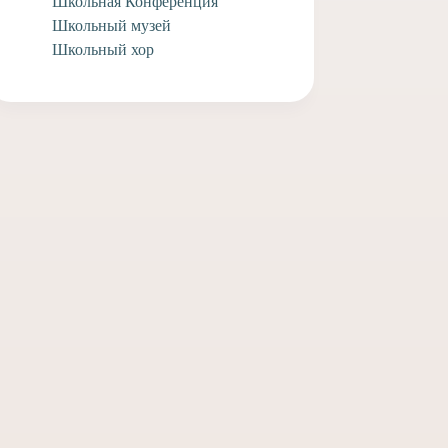
Школьная Конференция
Школьный музей
Школьный хор
 свой дом небом
Поздравляем выпускников
нашей школы Федора
4 июля, 2026
Лаврухина и Елизавету
Спасскую с совершившимся
Таинством Венчания!