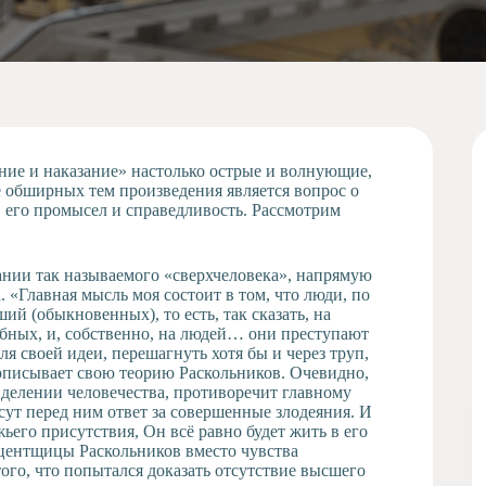
ние и наказание» настолько острые и волнующие,
е обширных тем произведения является вопрос о
в его промысел и справедливость. Рассмотрим
ании так называемого «сверхчеловека», напрямую
«Главная мысль моя состоит в том, что люди, по
ий (обыкновенных), то есть, так сказать, на
бных, и, собственно, на людей… они преступают
ля своей идеи, перешагнуть хотя бы и через труп,
 описывает свою теорию Раскольников. Очевидно,
 делении человечества, противоречит главному
ут перед ним ответ за совершенные злодеяния. И
ьего присутствия, Он всё равно будет жить в его
роцентщицы Раскольников вместо чувства
ого, что попытался доказать отсутствие высшего