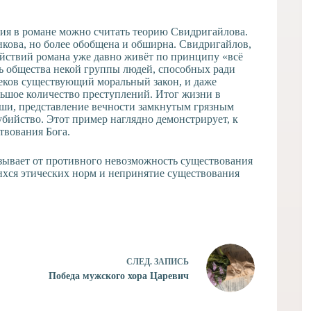
ия в романе можно считать теорию Свидригайлова.
икова, но более обобщена и обширна. Свидригайлов,
действий романа уже давно живёт по принципу «всё
ь общества некой группы людей, способных ради
еков существующий моральный закон, и даже
льшое количество преступлений. Итог жизни в
уши, представление вечности замкнутым грязным
убийство. Этот пример наглядно демонстрирует, к
твования Бога.
азывает от противного невозможность существования
шихся этических норм и непринятие существования
СЛЕД.
ЗАПИСЬ
Победа мужского хора Царевич