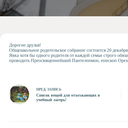
Допобразование
Проекты
Творчество
Художественная
студия
Музыкальное
отделение
Дорогие друзья!
Общешкольное родительское собрание состоится 20 декабря,
Психологическая
Явка хотя бы одного родителя от каждой семьи строго обяза
Служба
проводить Преосвященнейший Пантелеимон, епископ Орехов
Тьюторская
служба
ПРЕД.
ЗАПИСЬ
Список вещей для отъезжающих в
учебный лагерь!