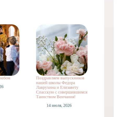
 небом
Поздравляем выпускников
Поздра
нашей школы Федора
заочно
26
Лаврухина и Елизавету
А. с т
Спасскую с совершившимся
достиж
Таинством Венчания!
1
14 июля, 2026