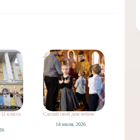
11 класса
Сделай свой дом небом
Поздра
нашей
14 июля, 2026
Лаврух
26
Спасск
Таинст