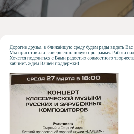
Допобразование
Проекты
Творчество
Художественная
студия
Музыкальное
отделение
Дорогие друзья, в ближайшую среду будем рады видеть Вас
Мы приготовили совершенно новую программу. Работа над н
Психологическая
Хочется поделиться с Вами радостью совместного творчеств
Служба
кабинет, ждем Вашей поддержки!
Тьюторская
служба