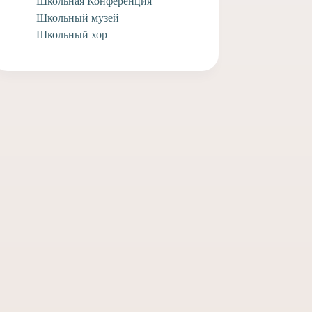
Школьная Конференция
Школьный музей
Школьный хор
вляем выпускников
Поздравляем учащегося
 школы Федора
заочного отделения Анри
ина и Елизавету
А. с творческими
ую с совершившимся
достижениями!
вом Венчания!