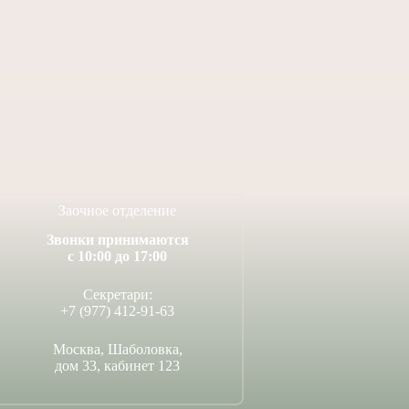
 свой дом небом
Поздравляем выпускников
нашей школы Федора
4 июля, 2026
Лаврухина и Елизавету
Спасскую с совершившимся
Таинством Венчания!
14 июля, 2026
Заочное отделение
Звонки принимаются
с 10:00 до 17:00
Секретари:
+7 (977) 412-91-63
Москва, Шаболовка,
дом 33, кабинет 123