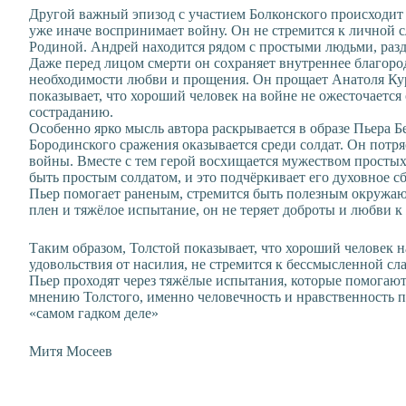
Другой важный эпизод с участием Болконского происходит
уже иначе воспринимает войну. Он не стремится к личной сл
Родиной. Андрей находится рядом с простыми людьми, разде
Даже перед лицом смерти он сохраняет внутреннее благоро
необходимости любви и прощения. Он прощает Анатоля Кур
показывает, что хороший человек на войне не ожесточается 
состраданию.
Особенно ярко мысль автора раскрывается в образе Пьера Бе
Бородинского сражения оказывается среди солдат. Он потря
войны. Вместе с тем герой восхищается мужеством простых
быть простым солдатом, и это подчёркивает его духовное с
Пьер помогает раненым, стремится быть полезным окружаю
плен и тяжёлое испытание, он не теряет доброты и любви к
Таким образом, Толстой показывает, что хороший человек н
удовольствия от насилия, не стремится к бессмысленной сла
Пьер проходят через тяжёлые испытания, которые помогаю
мнению Толстого, именно человечность и нравственность п
«самом гадком деле»
Митя Мосеев