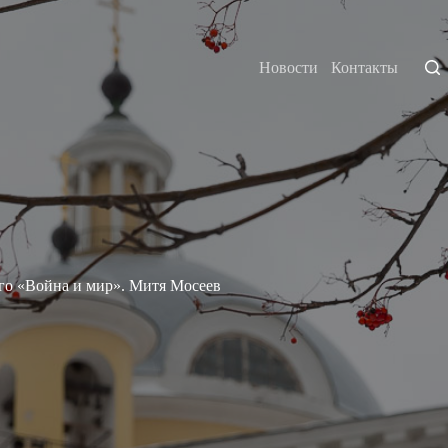
Новости
Контакты
го «Война и мир». Митя Мосеев