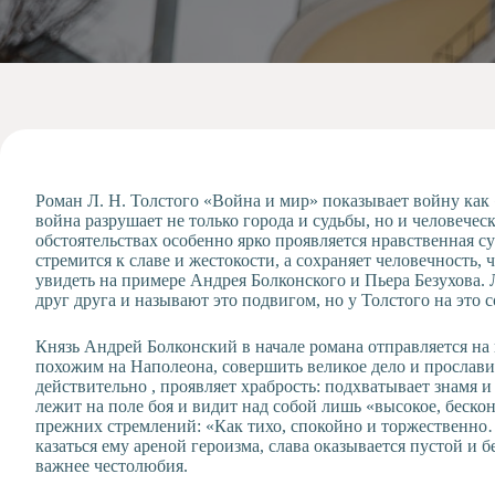
Допобразование
Проекты
Творчество
Художественная
студия
Музыкальное
отделение
Роман Л. Н. Толстого «Война и мир» показывает войну как 
Психологическая
война разрушает не только города и судьбы, но и человече
Служба
обстоятельствах особенно ярко проявляется нравственная с
Тьюторская
стремится к славе и жестокости, а сохраняет человечность,
служба
увидеть на примере Андрея Болконского и Пьера Безухова
друг друга и называют это подвигом, но у Толстого на это с
Князь Андрей Болконский в начале романа отправляется на в
похожим на Наполеона, совершить великое дело и прослави
действительно , проявляет храбрость: подхватывает знамя и
лежит на поле боя и видит над собой лишь «высокое, беско
прежних стремлений: «Как тихо, спокойно и торжественно…
казаться ему ареной героизма, слава оказывается пустой и 
важнее честолюбия.