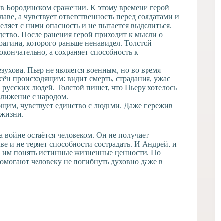
 в Бородинском сражении. К этому времени герой
аве, а чувствует ответственность перед солдатами и
ляет с ними опасность и не пытается выделиться.
дство. После ранения герой приходит к мысли о
агина, которого раньше ненавидел. Толстой
окончательно, а сохраняет способность к
зухова. Пьер не является военным, но во время
сён происходящим: видит смерть, страдания, ужас
 русских людей. Толстой пишет, что Пьеру хотелось
ближение с народом.
щим, чувствует единство с людьми. Даже пережив
 жизни.
а войне остаётся человеком. Он не получает
ве и не теряет способности сострадать. И Андрей, и
т им понять истинные жизненные ценности. По
омогают человеку не погибнуть духовно даже в