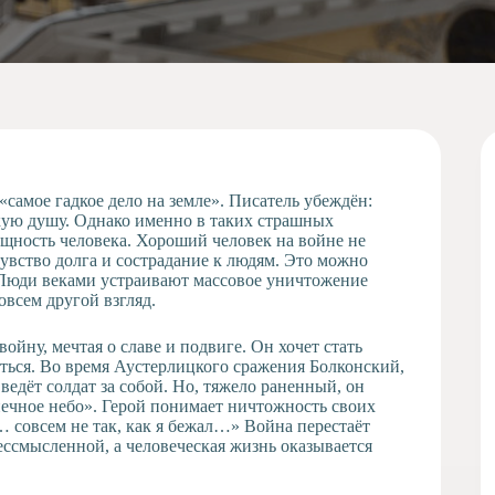
«самое гадкое дело на земле». Писатель убеждён:
скую душу. Однако именно в таких страшных
ущность человека. Хороший человек на войне не
 чувство долга и сострадание к людям. Это можно
. Люди веками устраивают массовое уничтожение
овсем другой взгляд.
ойну, мечтая о славе и подвиге. Он хочет стать
ться. Во время Аустерлицкого сражения Болконский,
 ведёт солдат за собой. Но, тяжело раненный, он
нечное небо». Герой понимает ничтожность своих
 совсем не так, как я бежал…» Война перестаёт
бессмысленной, а человеческая жизнь оказывается