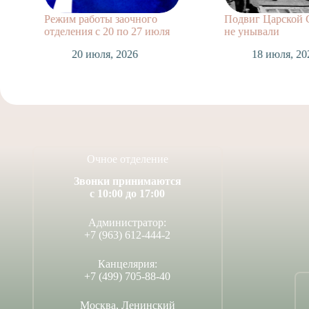
Режим работы заочного
Подвиг Царской 
отделения с 20 по 27 июля
не унывали
20 июля, 2026
18 июля, 20
Очное отделение
Звонки принимаются
с 10:00 до 17:00
Администратор:
+7 (963) 612-444-2
Канцелярия:
+7 (499) 705-88-40
Москва, Ленинский