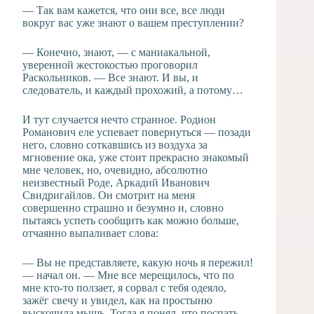
— Так вам кажется, что они все, все люди
вокруг вас уже знают о вашем преступлении?
— Конечно, знают, — с маниакальной,
уверенной жестокостью проговорил
Раскольников. — Все знают. И вы, и
следователь, и каждый прохожий, а потому…
И тут случается нечто странное. Родион
Романович еле успевает повернуться — позади
него, словно соткавшись из воздуха за
мгновение ока, уже стоит прекрасно знакомый
мне человек, но, очевидно, абсолютно
неизвестный Роде, Аркадий Иванович
Свидригайлов. Он смотрит на меня
совершенно страшно и безумно и, словно
пытаясь успеть сообщить как можно больше,
отчаянно выпаливает слова:
— Вы не представляете, какую ночь я пережил!
— начал он. — Мне все мерещилось, что по
мне кто-то ползает, я сорвал с тебя одеяло,
зажёг свечу и увидел, как на простыню
выскочила мышь. Тогда я понял, что поспать