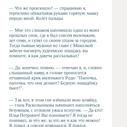
— Что же произошло? — спрашиваю я,
терпеливо обхватывая руками горячую чашку
передо мной. Колет пальцы.
— Мне это слишком напомнило один из моих
прошлых снов, где я был совсем маленьким,
лет семи, и гулял со своим отцом за городом.
Тогда пьяные мужики во главе с Миколкой
забили насмерть худенькую лошадку, вы
помните, я вам давеча рассказывал?
— Да, конечно, помню, — отвечаю я, и, словно
слышанный наяву, в голове проносится
отчаянный крик маленького Роди: “Папочка,
папочка, что они делают? Бедную лошадёнку
бьют!”.
— Так вот, в этом сне избивали мою хозяйку,
— глаза Раскольникова начинают наполняться
безумным, с отливом ужаса испугом. — Да кто!
Илья Петрович! Вы понимаете? Я тогда не
понимал, за что же, за что же и как это можно!
Я думал, я совсем помешался. Я боялся,