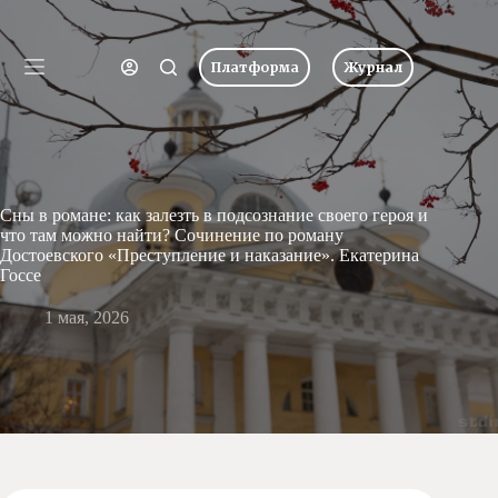
Перейти
к
Имя пользователя или Email
сути
Платформа
Журнал
Ничего
Пароль
Главная
не
найдено
Новости
Забыли пароль?
Запомнить меня
О
школе
Вход
Сны в романе: как залезть в подсознание своего героя и
Учеба
что там можно найти? Сочинение по роману
Достоевского «Преступление и наказание». Екатерина
Пресс-
Госсе
центр
Имя пользователя или Email
Хоровая
1 мая, 2026
студия
Получить новый пароль
Царевич
Заочная
школа
← Вернуться ко входу
Допобразование
Проекты
Творчество