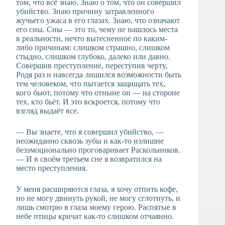
том, что всё знаю. Знаю о том, что он совершил
убийство. Знаю причину затравленного
жучьего ужаса в его глазах. Знаю, что означают
его сны. Сны — это то, чему не нашлось места
в реальности, нечто вытесненное по каким-
либо причинам: слишком страшно, слишком
стыдно, слишком глубоко, далеко или давно.
Совершив преступление, переступив черту,
Родя раз и навсегда лишился возможности быть
тем человеком, что пытается защищать тех,
кого бьют, потому что отныне он — на стороне
тех, кто бьёт. И это вскроется, потому что
взгляд выдаёт все.
— Вы знаете, что я совершил убийство, —
неожиданно сквозь зубы и как-то излишне
безэмоционально проговаривает Раскольников.
— И в своём третьем сне я возвратился на
место преступления.
У меня расширяются глаза, я хочу отпить кофе,
но не могу двинуть рукой, не могу сглотнуть, и
лишь смотрю в глаза моему герою. Распятые в
небе птицы кричат как-то слишком отчаянно.