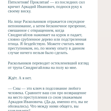
Пятилетняя! Проклятая! — из последних сил
кричит Аркадий Иванович, поднося руку к
своему виску.
На лице Раскольников отражается секундное
непонимание, а затем бесконечное презрение,
смешанное с отвращением, когда
Свидригайлов нажимает на курок и падает,
словно срубленное дерево или подстреленная
птица. Я бездействую. Можете считать меня
преступником, но, по моему опыту в данном
случае ничего нельзя было сделать.
Раскольников переводит остекленевший взгляд
от трупа Свидригайлова на полу ко мне.
Ждёт. А я нет.
— Сны — это ключ в подсознание любого
человека. Сравните ваш сон про возвращение
на место преступления со сном уважаемым
Аркадия Ивановича. (Да-да, именно его, вы не
обознались). Что между ними общего, вы
улавливаете?