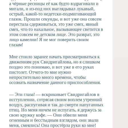
а чёрные ресницы её как будто вздрагивали и
мигали, и из-под них выглядывал лукавый,
острый, какой-то недетски-подмигивающий
глазок. Прошли секунды, и вот уже она совсем
перестала сдерживаться, это уже смех, явный
смех, что-то нахальное, вызывающее светится в
этом совсем не детском лице. Это разврат, это
лицо камелии! Я не мог поверить своим
глазам!
Мне стоило заранее начать присматриваться к
движениям рук Свидригайлова, но я слишком
поздно это понимаю, и вот уже в его руках
пистолет. Отчего-то мне нужно
непростительно много времени, чтобы
осознать назначение данного приспособления.
— Эти глаза! — вскрикивает Свидригайлов в
исступлении, сотрясая своим воплем утренний
воздух, распугивая и так до смерти напуганных
птиц. Но меня ничем не испугать, я держусь за
свою кружку кофе. — Они обвели меня
огненным и бесстыдным взглядом, они звали
меня, смеялись! Она простёрла руки ко мне!