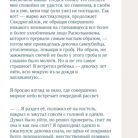
мне спокойно не удастся, но сомнения, в своём
ли я уме, меня ещё (или уже) не посещали. Так
вот! — жарко жестикулируя, продолжает
Свидригайлов, не обращая совершенно
никакого внимания на становящееся все более
и более озлобленным лицо Раскольникова,
которого прервали самым наглым образом, —
потом мне привиделась девочка самоубийца,
утопленница, лежащая в гробу. Ни образа, ни
зажженных свечей не было у этого гроба и не
слышно было молитв. Но и не это самое
страшное! Я встретил ребёнка — девочку лет
пяти, всю мокрую из-за дождя и
заплаканную…
Я бросаю взгляд за окно, где совершенно
мирное небо встречает очередной рассвет.
— …Я раздел её, положил её на постель,
накрыл и закутал совсем с головой в одеяло.
Думал было уйти, но решил проверить, спит ли
она и как она спит? Я приподнял одеяло и
ужаснулся: девочка спала, но щёки её покрывал
будто лихорадочный, неестественный румянец,