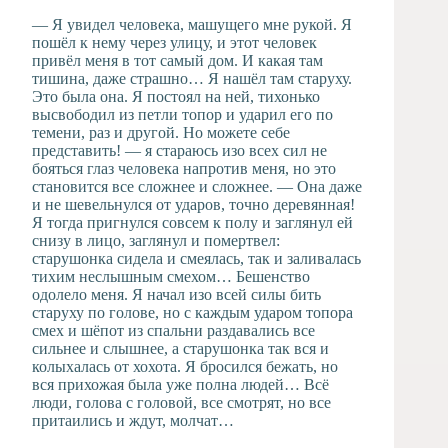
— Я увидел человека, машущего мне рукой. Я
пошёл к нему через улицу, и этот человек
привёл меня в тот самый дом. И какая там
тишина, даже страшно… Я нашёл там старуху.
Это была она. Я постоял на ней, тихонько
высвободил из петли топор и ударил его по
темени, раз и другой. Но можете себе
представить! — я стараюсь изо всех сил не
бояться глаз человека напротив меня, но это
становится все сложнее и сложнее. — Она даже
и не шевельнулся от ударов, точно деревянная!
Я тогда пригнулся совсем к полу и заглянул ей
снизу в лицо, заглянул и помертвел:
старушонка сидела и смеялась, так и заливалась
тихим неслышным смехом… Бешенство
одолело меня. Я начал изо всей силы бить
старуху по голове, но с каждым ударом топора
смех и шёпот из спальни раздавались все
сильнее и слышнее, а старушонка так вся и
колыхалась от хохота. Я бросился бежать, но
вся прихожая была уже полна людей… Всё
люди, голова с головой, все смотрят, но все
притаились и ждут, молчат…