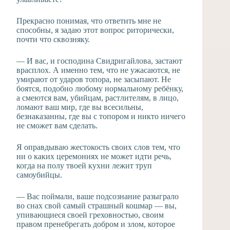
Прекрасно понимая, что ответить мне не
способны, я задаю этот вопрос риторически,
почти что сквозняку.
— И вас, и господина Свидригайлова, застают
врасплох. А именно тем, что не ужасаются, не
умирают от ударов топора, не засыпают. Не
боятся, подобно любому нормальному ребёнку,
а смеются вам, убийцам, растлителям, в лицо,
ломают ваш мир, где вы всесильны,
безнаказанны, где вы с топором и никто ничего
не сможет вам сделать.
Я оправдываю жестокость своих слов тем, что
ни о каких церемониях не может идти речь,
когда на полу твоей кухни лежит труп
самоубийцы.
— Вас поймали, ваше подсознание разыграло
во снах свой самый страшный кошмар — вы,
упивающиеся своей греховностью, своим
правом пренебрегать добром и злом, которое