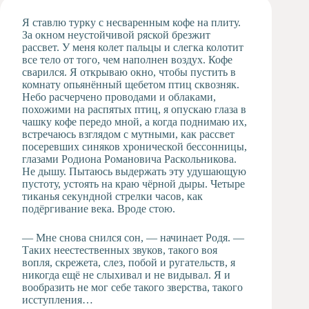
Художественная
Я ставлю турку с несваренным кофе на плиту.
студия
За окном неустойчивой ряской брезжит
рассвет. У меня колет пальцы и слегка колотит
Музыкальное
все тело от того, чем наполнен воздух. Кофе
отделение
сварился. Я открываю окно, чтобы пустить в
Психологическая
комнату опьянённый щебетом птиц сквозняк.
Служба
Небо расчерчено проводами и облаками,
похожими на распятых птиц, я опускаю глаза в
Тьюторская
чашку кофе передо мной, а когда поднимаю их,
служба
встречаюсь взглядом с мутными, как рассвет
посеревших синяков хронической бессонницы,
глазами Родиона Романовича Раскольникова.
Не дышу. Пытаюсь выдержать эту удушающую
пустоту, устоять на краю чёрной дыры. Четыре
тиканья секундной стрелки часов, как
подёргивание века. Вроде стою.
— Мне снова снился сон, — начинает Родя. —
Таких неестественных звуков, такого воя
вопля, скрежета, слез, побой и ругательств, я
никогда ещё не слыхивал и не видывал. Я и
вообразить не мог себе такого зверства, такого
исступления…