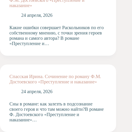
Ф.М. Достоевского «Преступление и
наказание»
Художественная
студия
24 апреля, 2026
Музыкальное
отделение
Какие ошибки совершает Раскольников по его
собственному мнению, с точки зрения героев
Психологическая
романа и самого автора? В романе
Служба
«Преступление и…
Тьюторская
служба
Спасская Ирина. Сочинение по роману Ф.М.
Достоевского «Преступление и наказание»
24 апреля, 2026
Сны в романе: как залезть в подсознание
своего героя и что там можно найти?В романе
Ф. Достоевского «Преступление и
наказание»…