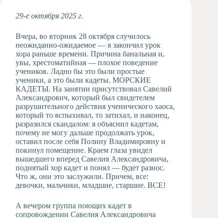
Художественная
29-е октября 2025 г.
студия
Музыкальное
Вчера, во вторник 28 октября случилось
отделение
неожиданно-ожидаемое — я закончил урок
хора раньше времени. Причина банальная и,
Психологическая
увы, хрестоматийная — плохое поведение
Служба
учеников. Ладно бы это были простые
Тьюторская
ученики, а это были кадеты. МОРСКИЕ
служба
КАДЕТЫ. На занятии присутствовал Савелий
Александрович, который был свидетелем
разрушительного действия ученического хаоса,
который то вспыхивал, то затихал, и наконец,
разразился скандалом: я объяснил кадетам,
почему не могу дальше продолжать урок,
оставил после себя Полину Владимировну и
покинул помещение. Краем глаза увидел
вышедшего вперед Савелия Александровича,
поднятый хор кадет и понял — будет разнос.
Что ж, они это заслужили. Причем, все:
девочки, мальчики, младшие, старшие. ВСЕ!
А вечером группа поющих кадет в
сопровождении Савелия Александровича