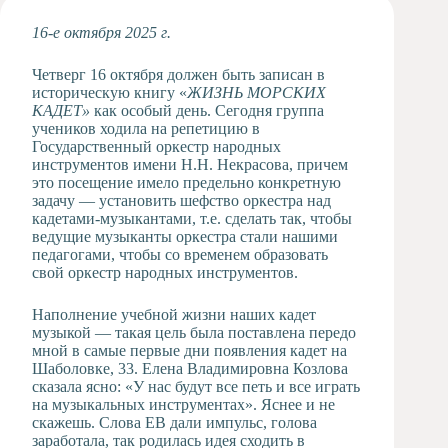
Художественная
16-е октября 2025 г.
студия
Музыкальное
Четверг 16 октября должен быть записан в
отделение
историческую книгу «
ЖИЗНЬ МОРСКИХ
КАДЕТ»
как особый день. Сегодня группа
Психологическая
учеников ходила на репетицию в
Служба
Государственный оркестр народных
Тьюторская
инструментов имени Н.Н. Некрасова, причем
служба
это посещение имело предельно конкретную
задачу — установить шефство оркестра над
кадетами-музыкантами, т.е. сделать так, чтобы
ведущие музыканты оркестра стали нашими
педагогами, чтобы со временем образовать
свой оркестр народных инструментов.
Наполнение учебной жизни наших кадет
музыкой — такая цель была поставлена передо
мной в самые первые дни появления кадет на
Шаболовке, 33. Елена Владимировна Козлова
сказала ясно: «У нас будут все петь и все играть
на музыкальных инструментах». Яснее и не
скажешь. Слова ЕВ дали импульс, голова
заработала, так родилась идея сходить в