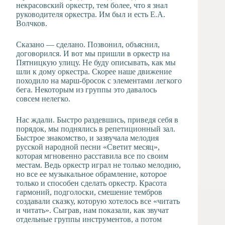
некрасовский оркестр, тем более, что я знал
руководителя оркестра. Им был и есть Е.А.
Волчков.
Сказано — сделано. Позвонил, объяснил,
договорился. И вот мы пришли в оркестр на
Пятницкую улицу. Не буду описывать, как мы
шли к дому оркестра. Скорее наше движение
походило на марш-бросок с элементами легкого
бега. Некоторым из группы это давалось
совсем нелегко.
Нас ждали. Быстро раздевшись, приведя себя в
порядок, мы поднялись в репетиционный зал.
Быстрое знакомство, и зазвучала мелодия
русской народной песни «Светит месяц»,
которая мгновенно расставила все по своим
местам. Ведь оркестр играл не только мелодию,
но все ее музыкальное обрамление, которое
только и способен сделать оркестр. Красота
гармоний, подголоски, смешение тембров
создавали сказку, которую хотелось все «читать
и читать». Сыграв, нам показали, как звучат
отдельные группы инструментов, а потом