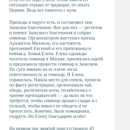
ситуации отрыва от традиции, от опыта
Церкви. Ведь все началось с нуля.
Приходы в округе есть, и составляют они
Заокское благочиние. Вот для них — регентов
и певчих Заокского благочиния и собран
семинар. Организатором выступил приход
Архангела Михаила, его настоятель
протоиерей Евгений и его прихожанка и
певчая р. Божья Елена. Елена однажды
посетила семинар в Москве, прониклась идеей
и предложила провести семинар в Заокском.
По сути именно на ее плечи легла
ответственность за семинар. И Елена
справилась. Нашла место для спевок, провела
по факту регистрацию, организовала чай,
обеды, распечатала ноты, позаботилась о
приеме преподавателей — да мало ли что
требуется, чтобы семинар прошел гладко и с
пользой, чтобы никого не обидеть и не
пропустить. Конечно, были помощники,
подруги. Но Елену благодарим особо!
На первом дне занятий присутствовало 45