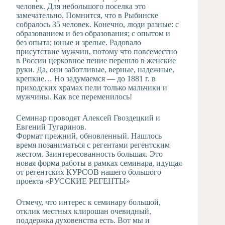
человек. Для небольшого поселка это
замечательно. Помнится, что в Рыбинске
собралось 35 человек. Конечно, люди разные: с
образованием и без образования; с опытом и
без опыта; юные и зрелые. Радовало
присутствие мужчин, потому что повсеместно
в России церковное пение перешло в женские
руки. Да, они заботливые, верные, надежные,
крепкие… Но задумаемся — до 1881 г. в
приходских храмах пели только мальчики и
мужчины. Как все переменилось!
Семинар проводят Алексей Гвоздецкий и
Евгений Тугаринов.
Формат прежний, обновленный. Нашлось
время позаниматься с регентами регентским
жестом. Заинтересованность большая. Это
новая форма работы в рамках семинара, идущая
от регентских КУРСОВ нашего большого
проекта «РУССКИЕ РЕГЕНТЫ»
Отмечу, что интерес к семинару большой,
отклик местных клирошан очевидный,
поддержка духовенства есть. Вот мы и