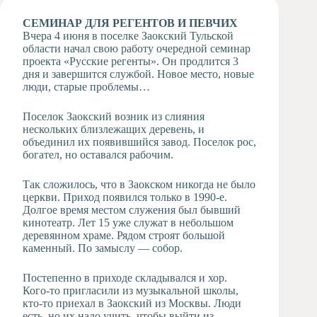
Художественная
СЕМИНАР ДЛЯ РЕГЕНТОВ И ПЕВЧИХ
студия
Вчера 4 июня в поселке Заокский Тульской
области начал свою работу очередной семинар
Музыкальное
проекта «Русские регенты». Он продлится 3
отделение
дня и завершится службой. Новое место, новые
Психологическая
люди, старые проблемы…
Служба
Тьюторская
Поселок Заокский возник из слияния
служба
нескольких близлежащих деревень, и
объединил их появившийся завод. Поселок рос,
богател, но оставался рабочим.
Так сложилось, что в Заокском никогда не было
церкви. Приход появился только в 1990-е.
Долгое время местом служения был бывший
кинотеатр. Лет 15 уже служат в небольшом
деревянном храме. Рядом строят большой
каменный. По замыслу — собор.
Постепенно в приходе складывался и хор.
Кого-то пригласили из музыкальной школы,
кто-то приехал в Заокский из Москвы. Люди
есть, но их надо учить, чтобы выйти из